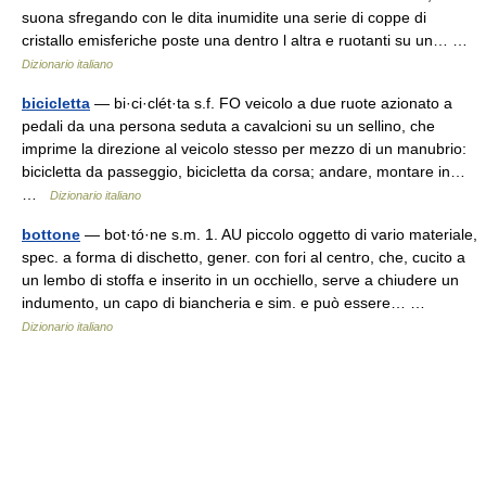
suona sfregando con le dita inumidite una serie di coppe di
cristallo emisferiche poste una dentro l altra e ruotanti su un… …
Dizionario italiano
bicicletta
— bi·ci·clét·ta s.f. FO veicolo a due ruote azionato a
pedali da una persona seduta a cavalcioni su un sellino, che
imprime la direzione al veicolo stesso per mezzo di un manubrio:
bicicletta da passeggio, bicicletta da corsa; andare, montare in…
…
Dizionario italiano
bottone
— bot·tó·ne s.m. 1. AU piccolo oggetto di vario materiale,
spec. a forma di dischetto, gener. con fori al centro, che, cucito a
un lembo di stoffa e inserito in un occhiello, serve a chiudere un
indumento, un capo di biancheria e sim. e può essere… …
Dizionario italiano