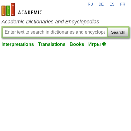
RU
DE
ES
FR
en-academic.com
Academic Dictionaries and Encyclopedias
Search!
Interpretations
Translations
Books
Игры ⚽