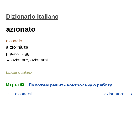
Dizionario italiano
azionato
azionato
a·zio·nà·to
p.pass., agg.
→ azionare, azionarsi
Dizionario Italiano
.
Игры ⚽
Поможем решить контрольную работу
azionarsi
azionatore