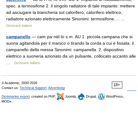
spec. a termosifone 2. il singolo radiatore di tale impianto: mettere
ad asciugare la biancheria sul calorifero; calorifero elettrico,
radiatore azionato elettricamente Sinonimi: termosifone.… …
Dizionario italiano
campanello
— cam·pa·nèl·lo s.m. AU 1. piccola campana che si
suona agitandola per il manico o tirando la corda a cui è fissata: il
campanello della messa Sinonimi: campanella. 2. dispositivo
elettrico a suoneria azionato da un pulsante, collocato accanto alle
…
Dizionario italiano
© Academic, 2000-2026
18+
Contact us:
Technical Support
,
Advertising
Dictionaries export
, created on PHP,
Joomla,
Drupal,
WordPress,
MODx.