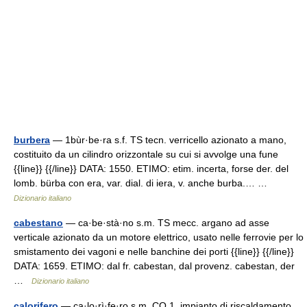
burbera
— 1bùr·be·ra s.f. TS tecn. verricello azionato a mano,
costituito da un cilindro orizzontale su cui si avvolge una fune
{{line}} {{/line}} DATA: 1550. ETIMO: etim. incerta, forse der. del
lomb. bürba con era, var. dial. di iera, v. anche burba.… …
Dizionario italiano
cabestano
— ca·be·stà·no s.m. TS mecc. argano ad asse
verticale azionato da un motore elettrico, usato nelle ferrovie per lo
smistamento dei vagoni e nelle banchine dei porti {{line}} {{/line}}
DATA: 1659. ETIMO: dal fr. cabestan, dal provenz. cabestan, der
…
Dizionario italiano
calorifero
— ca·lo·rì·fe·ro s.m. CO 1. impianto di riscaldamento,