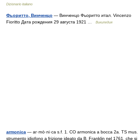
Dizionario italiano
Фьоритто, Винченцо
— Винченцо Фьоритто итал. Vincenzo
Fioritto Дата рождения 29 августа 1921 …
Википедия
armonica
— ar·mò·ni·ca s.f. 1. CO armonica a bocca 2a. TS mus.
strumento idiofono a frizione ideato da B. Franklin nel 1761, che si