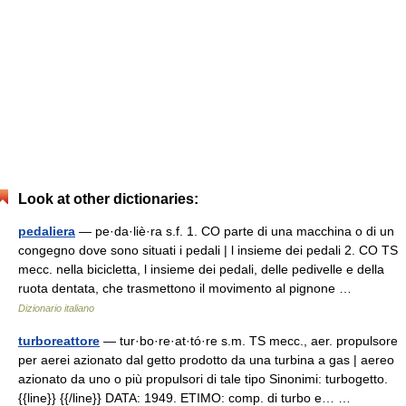
Look at other dictionaries:
pedaliera
— pe·da·liè·ra s.f. 1. CO parte di una macchina o di un
congegno dove sono situati i pedali | l insieme dei pedali 2. CO TS
mecc. nella bicicletta, l insieme dei pedali, delle pedivelle e della
ruota dentata, che trasmettono il movimento al pignone …
Dizionario italiano
turboreattore
— tur·bo·re·at·tó·re s.m. TS mecc., aer. propulsore
per aerei azionato dal getto prodotto da una turbina a gas | aereo
azionato da uno o più propulsori di tale tipo Sinonimi: turbogetto.
{{line}} {{/line}} DATA: 1949. ETIMO: comp. di turbo e… …